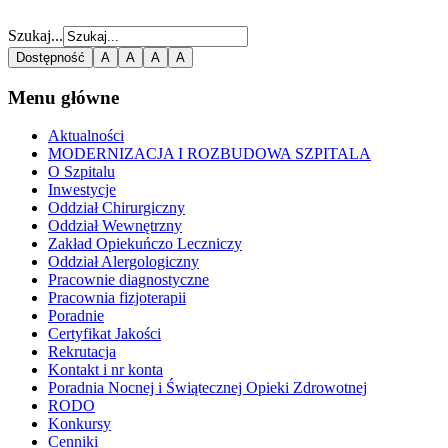
Szukaj...
Dostępność
A
A
A
A
Menu główne
Aktualności
MODERNIZACJA I ROZBUDOWA SZPITALA
O Szpitalu
Inwestycje
Oddział Chirurgiczny
Oddział Wewnętrzny
Zakład Opiekuńczo Leczniczy
Oddział Alergologiczny
Pracownie diagnostyczne
Pracownia fizjoterapii
Poradnie
Certyfikat Jakości
Rekrutacja
Kontakt i nr konta
Poradnia Nocnej i Świątecznej Opieki Zdrowotnej
RODO
Konkursy
Cenniki