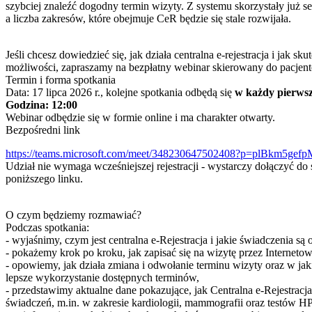
szybciej znaleźć dogodny termin wizyty. Z systemu skorzystały już se
a liczba zakresów, które obejmuje CeR będzie się stale rozwijała.
Jeśli chcesz dowiedzieć się, jak działa centralna e-rejestracja i jak sku
możliwości, zapraszamy na bezpłatny webinar skierowany do pacjen
Termin i forma spotkania
Data: 17 lipca 2026 r., kolejne spotkania odbędą się
w każdy pierwsz
Godzina: 12:00
Webinar odbędzie się w formie online i ma charakter otwarty.
Bezpośredni link
https://teams.microsoft.com/meet/348230647502408?p=plBkm5ge
Udział nie wymaga wcześniejszej rejestracji - wystarczy dołączyć do
poniższego linku.
O czym będziemy rozmawiać?
Podczas spotkania:
- wyjaśnimy, czym jest centralna e-Rejestracja i jakie świadczenia są
- pokażemy krok po kroku, jak zapisać się na wizytę przez Interneto
- opowiemy, jak działa zmiana i odwołanie terminu wizyty oraz w ja
lepsze wykorzystanie dostępnych terminów,
- przedstawimy aktualne dane pokazujące, jak Centralna e-Rejestracj
świadczeń, m.in. w zakresie kardiologii, mammografii oraz testów 