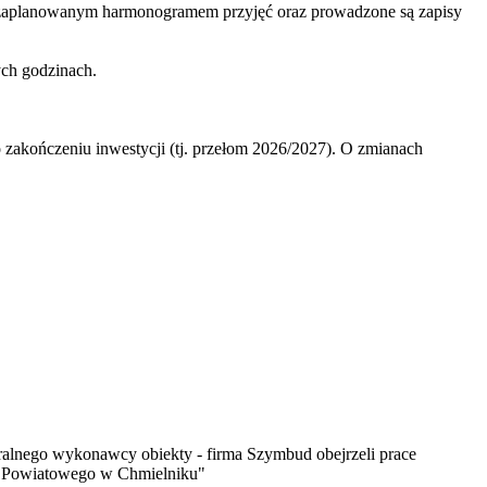
z zaplanowanym harmonogramem przyjęć oraz prowadzone są zapisy
ych godzinach.
.
o zakończeniu inwestycji (tj. przełom 2026/2027). O zmianach
eralnego wykonawcy obiekty - firma Szymbud obejrzeli prace
a Powiatowego w Chmielniku"