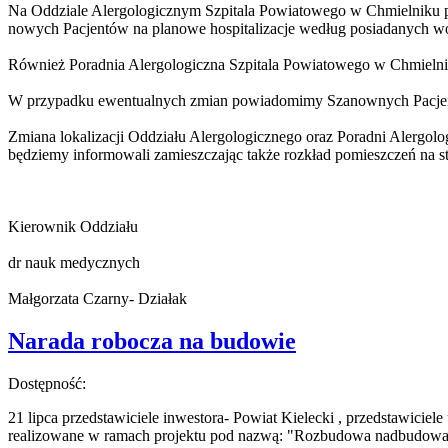
Na Oddziale Alergologicznym Szpitala Powiatowego w Chmielniku pr
nowych Pacjentów na planowe hospitalizacje według posiadanych wo
Również Poradnia Alergologiczna Szpitala Powiatowego w Chmielnik
W przypadku ewentualnych zmian powiadomimy Szanownych Pacjentów 
Zmiana lokalizacji Oddziału Alergologicznego oraz Poradni Alergolo
będziemy informowali zamieszczając także rozkład pomieszczeń na st
Kierownik Oddziału
dr nauk medycznych
Małgorzata Czarny- Działak
Narada robocza na budowie
Dostępność:
21 lipca przedstawiciele inwestora- Powiat Kielecki , przedstawici
realizowane w ramach projektu pod nazwą: "Rozbudowa nadbudowa