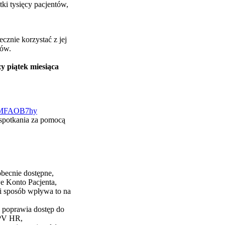
tki tysięcy pacjentów,
tecznie korzystać z jej
tów.
y piątek miesiąca
fpMFAOB7hy
 spotkania za pomocą
 obecnie dostępne,
we Konto Pacjenta,
ki sposób wpływa to na
a poprawia dostęp do
HPV HR,