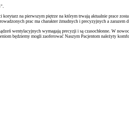
".
korytarz na pierwszym piętrze na którym trwają aktualnie prace zos
rowadzonych prac ma charakter żmudnych i precyzyjnych a zarazem dł
 urządzeń wentylacyjnych wymagają precyzji i są czasochłonne. W now
zeniom będziemy mogli zaoferować Naszym Pacjentom należyty komfort