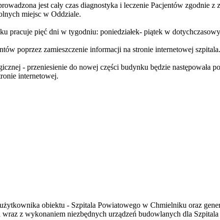
owadzona jest cały czas diagnostyka i leczenie Pacjentów zgodnie 
lnych miejsc w Oddziale.
u pracuje pięć dni w tygodniu: poniedziałek- piątek w dotychczasow
poprzez zamieszczenie informacji na stronie internetowej szpitala
gicznej - przeniesienie do nowej części budynku będzie następowała p
ronie internetowej.
ele użytkownika obiektu - Szpitala Powiatowego w Chmielniku oraz gen
 wraz z wykonaniem niezbędnych urządzeń budowlanych dla Szpital