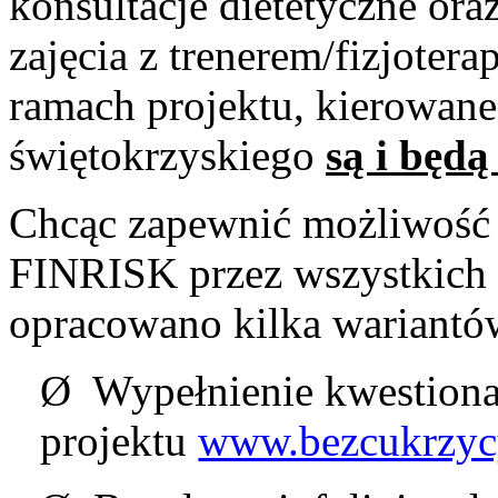
konsultacje dietetyczne or
zajęcia z trenerem/fizjotera
ramach projektu, kierowa
świętokrzyskiego
są i będą
Chcąc zapewnić możliwość 
FINRISK przez wszystkich
opracowano kilka wariantó
Ø Wypełnienie kwestionar
projektu
www.bezcukrzyc