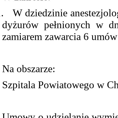
.
W dziedzinie anestezjolog
dyżurów pełnionych w dn
zamiarem zawarcia 6 umów
Na obszarze:
Szpitala Powiatowego w C
Umowy o udzielanie wymie