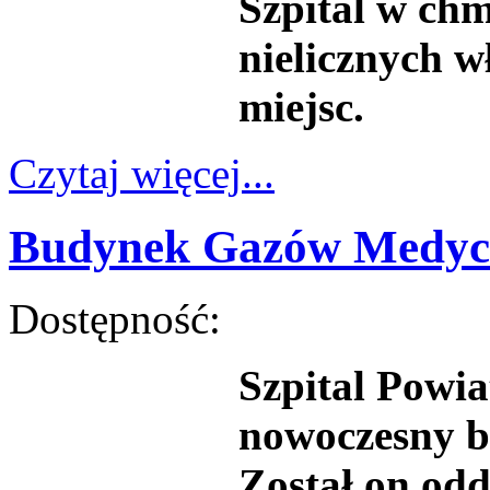
Szpital w chm
nielicznych 
miejsc.
Czytaj więcej...
Budynek Gazów Medyc
Dostępność:
Szpital Powi
nowoczesny 
Został on od