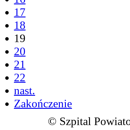
17
18
19
20
21
22
nast.
Zakończenie
© Szpital Powiat