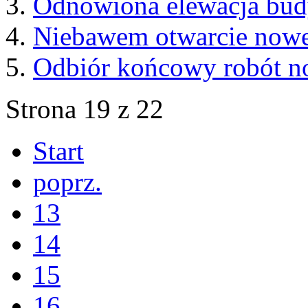
Odnowiona elewacja budy
Niebawem otwarcie now
Odbiór końcowy robót n
Strona 19 z 22
Start
poprz.
13
14
15
16