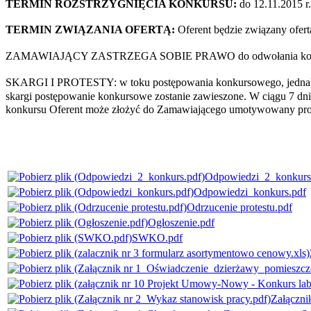
TERMIN ROZSTRZYGNIĘCIA KONKURSU:
do 12.11.2015 r.
TERMIN ZWIĄZANIA OFERTĄ:
Oferent będzie związany ofert
ZAMAWIAJĄCY ZASTRZEGA SOBIE PRAWO do odwołania konkurs
SKARGI I PROTESTY: w toku postępowania konkursowego, jednakż
skargi
postępowanie konkursowe zostanie zawieszone. W ciągu 7 dni
konkursu Oferent może złożyć do Zamawiającego umotywowany prot
Odpowiedzi_2_konkurs
Odpowiedzi_konkurs.pdf
Odrzucenie protestu.pdf
Ogłoszenie.pdf
SWKO.pdf
Załączni