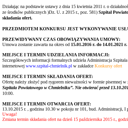
Działając na podstawie ustawy z dnia 15 kwietnia 2011 r. o działalnoś
ze
środków publicznych )Dz. U. z 2015 r., poz. 581)
Szpital Powia
składania ofert.
PRZEDMIOTEM KONKURSU JEST WYKONYWANIE USŁ
PRZEWIDYWANY CZAS OBOWIĄZYWANIA UMOWY:
Umowa zostanie zawarta na okres od
15.01.2016 r. do 14.01.2021 r.
MIEJSCE I TERMIN UDZIELANIA INFORMACJI:
Szczegółowych informacji formalnych udziela Administracja Szpit
internetowej
www.szpital-chmielnik.pl
w zakładce
Konkursy ofert
MIEJSCE I TERMIN SKŁADANIA OFERT:
Ofertę należy złożyć pod rygorem nieważności w formie pisemnej w
Szpitala
Powiatowego w Chmielniku”. Nie otwierać przed 13.10.201
10:00.
MIEJSCE I TERMIN OTWARCIA OFERT:
13.10.2015 r. , godzina 10.30 w pokoju nr 101, bud. Administracji, I
Uwaga!
Zmiana termin składania ofert na dzień 15 października 2015 r., godz