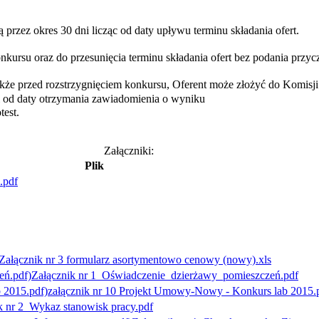
ą przez okres 30 dni licząc od daty
upływu terminu składania ofert.
u oraz do przesunięcia terminu
składania ofert bez podania przyc
e przed rozstrzygnięciem konkursu,
Oferent może złożyć do Komisj
 od daty otrzymania zawiadomienia o wyniku
est.
Załączniki:
Plik
.pdf
Załącznik nr 3 formularz asortymentowo cenowy (nowy).xls
Załącznik nr 1_Oświadczenie_dzierżawy_pomieszczeń.pdf
załącznik nr 10 Projekt Umowy-Nowy - Konkurs lab 2015.
k nr 2_Wykaz stanowisk pracy.pdf