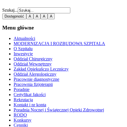
Szukaj...
Dostępność
A
A
A
A
Menu główne
Aktualności
MODERNIZACJA I ROZBUDOWA SZPITALA
O Szpitalu
Inwestycje
Oddział Chirurgiczny
Oddział Wewnętrzny
Zakład Opiekuńczo Leczniczy
Oddział Alergologiczny
Pracownie diagnostyczne
Pracownia fizjoterapii
Poradnie
Certyfikat Jakości
Rekrutacja
Kontakt i nr konta
Poradnia Nocnej i Świątecznej Opieki Zdrowotnej
RODO
Konkursy
Cenniki